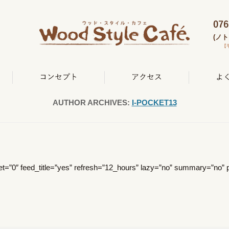
(ノ
【平
AUTHOR ARCHIVES:
I-POCKET13
/” offset=”0″ feed_title=”yes” refresh=”12_hours” lazy=”no” s