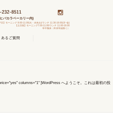
トヒバカラベーカリー内)
日】モーニング 8:00-11:00(火・水休み)/ランチ 11:30-16:00(月~金)
【土日祝】モーニング7:00-11:00/ランチ 11:00-16:00
年中無休（年末年始除く）
ummary=”no” price=”yes” columns=”1″ ]WordPress へようこそ。これは最初の投